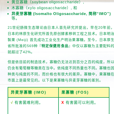
黄豆寡糖（soybean oligosaccharide）,
木寡糖（xylo oligosaccharide）, 和
异麦芽寡糖 (Isomalto Oligosaccharide, 简称“IMO”)
等。
21世纪肠微生态理论由日本人首先研究并提出，早在20年前
日本的林原生化研究所首先原创酵素移转工程之技术。日本明
製果 (Meiji) 首先成功工业化生产明治果寡糖。至今，日本厚
省所批准的569种『
特定保健用食品
』中仅以寡糖为主要配料
就超过了42%。
但是依目前的制造技术，寡糖仍无法达到百分之百的纯度，所
仍含有葡萄糖等糖类在当中。依纯度不同热量也不同。寡糖也
种类与纯度的不同，而价格也有很大的差异。寡糖中，果寡糖
市面上是最常见的。以下是果寡糖与异麦芽寡糖的差別。
异麦芽寡糖 (IMO)
果寡糖 (FOS)
√
有害菌难利用。
X
有害菌可以利用。