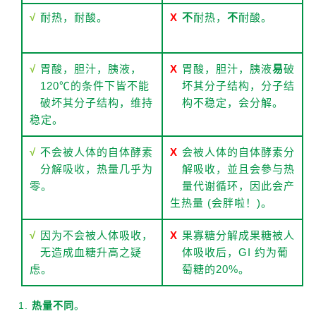
√
耐热，耐酸。
X
不
耐热，
不
耐酸。
√
胃酸，胆汁，胰液，
X
胃酸，胆汁，胰液
易
破
120℃的条件下皆不能
坏其分子结构，分子结
破坏其分子结构，维持
构不稳定，会分解。
稳定。
√
不会被人体的自体酵素
X
会被人体的自体酵素分
分解吸收，热量几乎为
解吸收，並且会參与热
零。
量代谢循环，因此会产
生热量 (会胖啦！)。
√
因为不会被人体吸收，
X
果寡糖分解成果糖被人
无造成血糖升高之疑
体吸收后，GI 约为葡
虑。
萄糖的20%。
热量不同
。