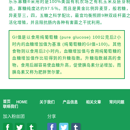
乐乐寡糖
®
采用的是100%美国有机农场之有机玉米及胚芽
造。寡糖纯度达约97.5％。而且是黄金比例异麦芽，般若糖
异麦芽三，四，五糖之科学配比，最宜均衡照顾9种双歧杆菌
活化增殖，并且阻抗肠内各种有害菌之干扰利用。
GI值是以食用纯葡萄糖 (pure glucose) 100公克后2小
时内的血糖增加值为基准 (纯葡萄糖的GI值=100)。其他
食物则以食用后2小时内，血糖增加值与食用纯葡萄糖的
血糖增加值作比较得到的升糖指数。升糖指数越高的食
物，食用后越容易使血糖升高，促使胰岛素分泌增加，而
胰岛素又称为肥胖贺尔蒙。
首页
HOME
关于我们
产品信息
相关文章
常问问题
联络我们
加入粉丝团
分享