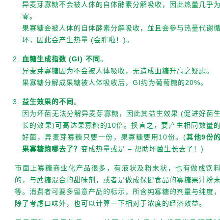
异麦芽寡糖不会被人体的自体酵素分解吸收，因此热量几乎
零。
果寡糖会被人体的自体酵素分解吸收，並且会參与热量代谢
环，因此会产生热量 (会胖啦！)。
血糖生成指数 (GI) 不同
。
异麦芽寡糖因为不会被人体吸收，无造成血糖升高之疑虑。
果寡糖分解成果糖被人体吸收后，GI约为葡萄糖的20%。
益生效果的不同
。
因为坏菌无法分解异麦芽寡糖，因此其益生效果 (促进好菌
长的效果)可高达果寡糖的10倍。换言之，要产生相同数量
好菌，异麦芽寡糖只要一份，果寡糖要用10份。(
其他9份
果寡糖跑哪去了？
变成热量或是 – 帮助坏菌生长去了！)
市面上寡糖商业化产品很多，有液状及粉末状，也有做成饮
的，与蔗糖混合的甜味剂，或者是做成保健食品的寡糖果汁粉
等。消费者可要多留意产品的标示，所含纯寡糖的剂量与纯度
除了考虑口味外，也可以计算一下相对于浓度的经济效益。